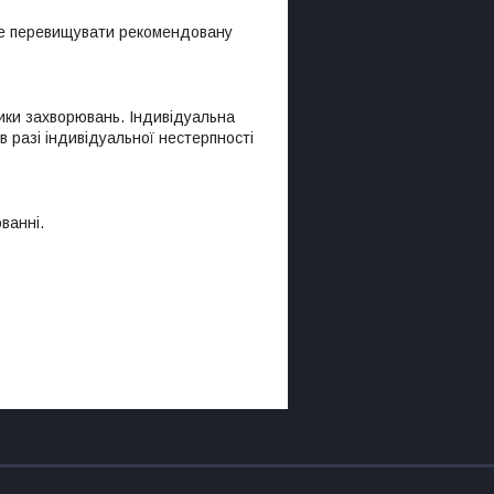
 Не перевищувати рекомендовану
тики захворювань. Індивідуальна
в разі індивідуальної нестерпності
ванні.