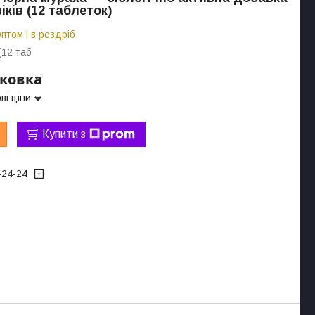
ків (12 таблеток)
птом і в роздріб
(12 таб
аковка
ві ціни
Купити з
-24-24