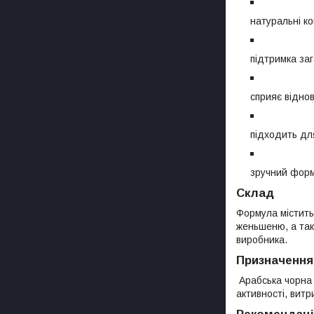
натуральні к
підтримка заг
сприяє відно
підходить дл
зручний форм
Склад
Формула містить 
женьшеню, а тако
виробника.
Призначення
Арабська чорна 
активності, витр