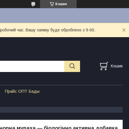
Кошик
 робочий час. Вашу заявку буде оброблено з 9-00.
Кошик
Прайс ОПТ Бады
чорна мураха — біологічно активна добавка