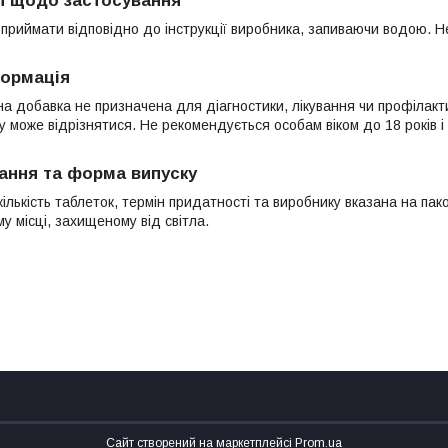
ї щодо застосування
приймати відповідно до інструкції виробника, запиваючи водою.
ормація
вна добавка не призначена для діагностики, лікування чи профілак
у може відрізнятися. Не рекомендується особам віком до 18 років і 
гання та форма випуску
ількість таблеток, термін придатності та виробнику вказана на пако
му місці, захищеному від світла.
Сайт створений на маркетплейсі
Prom.ua