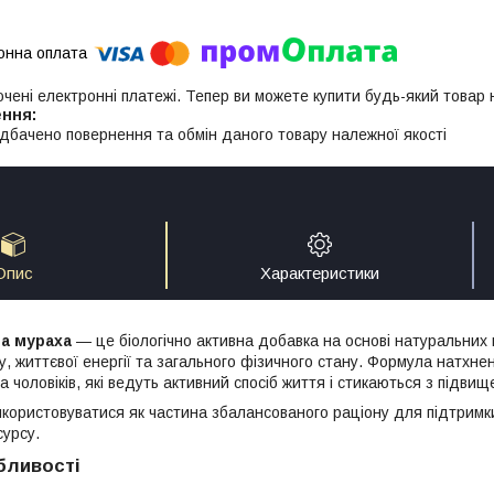
ючені електронні платежі. Тепер ви можете купити будь-який товар
дбачено повернення та обмін даного товару належної якості
Опис
Характеристики
а мураха
— це біологічно активна добавка на основі натуральних 
су, життєвої енергії та загального фізичного стану. Формула натх
а чоловіків, які ведуть активний спосіб життя і стикаються з під
користовуватися як частина збалансованого раціону для підтримки
сурсу.
бливості