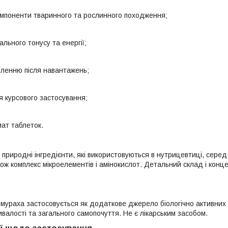
омпоненти тваринного та рослинного походження;
ального тонусу та енергії;
вленню після навантажень;
я курсового застосування;
ат таблеток.
природні інгредієнти, які використовуються в нутрицевтиці, серед 
ж комплекс мікроелементів і амінокислот. Детальний склад і концен
мураха застосовується як додаткове джерело біологічно активних 
ивалості та загального самопочуття. Не є лікарським засобом.