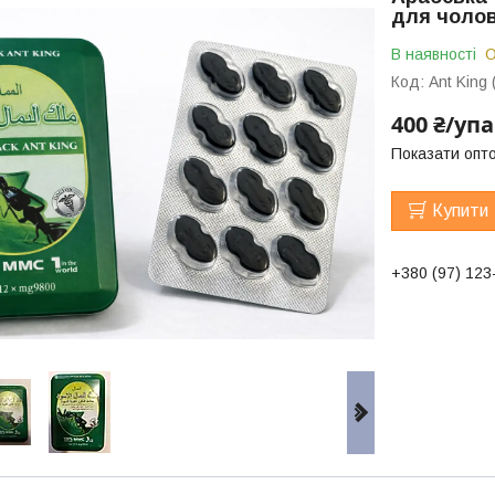
для чолові
В наявності
О
Код:
Ant King 
400 ₴/уп
Показати опто
Купити
+380 (97) 123