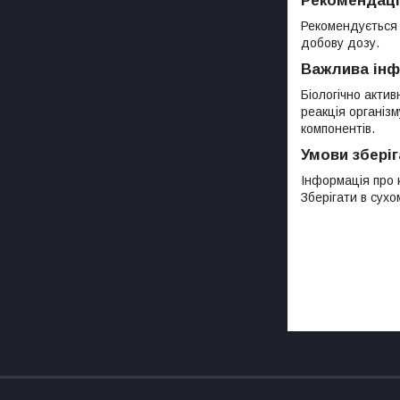
Рекомендаці
Рекомендується 
добову дозу.
Важлива інф
Біологічно акти
реакція організм
компонентів.
Умови збері
Інформація про к
Зберігати в сухо