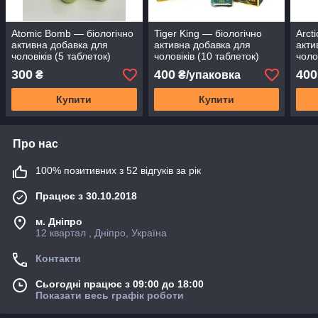
Atomic Bomb — біологічно
Tiger King — біологічно
Arct
активна добавка для
активна добавка для
акти
чоловіків (5 таблеток)
чоловіків (10 таблеток)
чоло
300
400
400
₴
₴/упаковка
Купити
Купити
Про нас
100% позитивних з 52 відгуків за рік
Працює з 30.10.2018
м. Дніпро
12 квартал , Дніпро, Україна
Контакти
Сьогодні працює з 09:00 до 18:00
Показати весь графік роботи