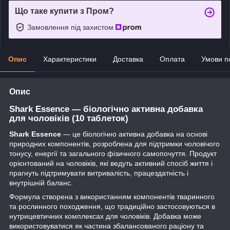
Що таке купити з Пром?
Замовлення під захистом
Опис
Характеристики
Доставка
Оплата
Умови п
Опис
Shark Essence — біологічно активна добавка
для чоловіків (10 таблеток)
Shark Essence
— це біологічно активна добавка на основі
природних компонентів, розроблена для підтримки чоловічого
тонусу, енергії та загального фізичного самопочуття. Продукт
орієнтований на чоловіків, які ведуть активний спосіб життя і
прагнуть підтримувати витривалість, працездатність і
внутрішній баланс.
Формула створена з використанням компонентів тваринного
та рослинного походження, що традиційно застосовуються в
нутрицевтичних комплексах для чоловіків. Добавка може
використовуватися як частина збалансованого раціону та