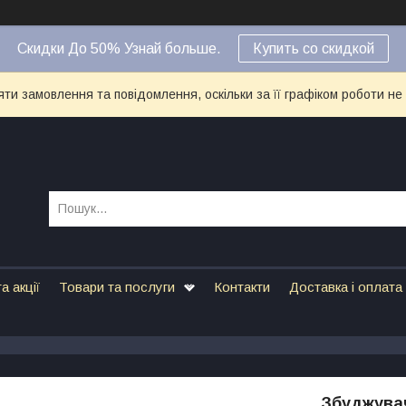
Скидки До 50% Узнай больше.
Купить со скидкой
ти замовлення та повідомлення, оскільки за її графіком роботи не
а акції
Товари та послуги
Контакти
Доставка і оплата
Збуджувач