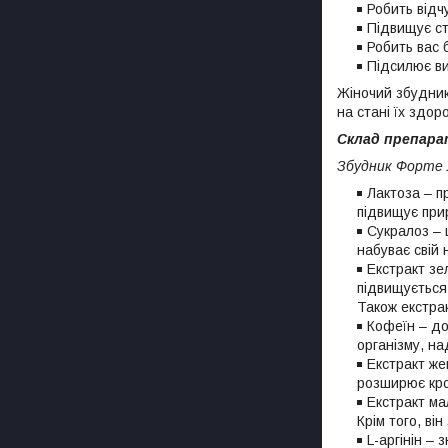
Робить відч
Підвищує ст
Робить вас 
Підсилює ви
Жіночий збудник 
на стані їх здор
Склад препара
Збудник Форте 
Лактоза – п
підвищує прир
Сукралоз – 
набуває свій 
Екстракт зел
підвищується
Також екстра
Кофеїн – до
організму, н
Екстракт же
розширює кро
Екстракт ма
Крім того, ві
L-аргінін –