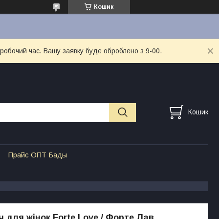
Кошик
 робочий час. Вашу заявку буде оброблено з 9-00.
Кошик
Прайс ОПТ Бады
 для жінок Forte Love / Форте Лав