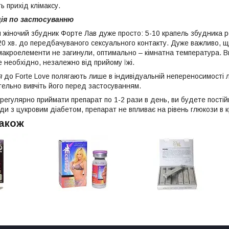
ь прихід клімаксу.
ція по застосуванню
 жіночий збудник Форте Лав дуже просто: 5-10 крапель збудника ро
20 хв. до передбачуваного сексуального контакту. Дуже важливо, що
і макроелементи не загинули, оптимально – кімнатна температура. В
е необхідно, незалежно від прийому їжі.
я
до Forte Love полягають лише в індивідуальній непереносимості 
тельно вивчіть його перед застосуванням.
регулярно приймати препарат по 1-2 рази в день, ви будете постій
ди з цукровим діабетом, препарат не впливає на рівень глюкози в к
також