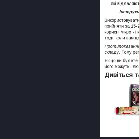
які віддаляют
Інструк
Використовувати
прийняти за 15-
корисні мікро - 
тоді, коли вам ц
Протипоказанн
складу. Тому ре
Якщо ви будете 
його можуть і лю
Дивіться 