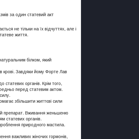
змів за один статевий акт
ться не тільки на їх відчуттях, але і
статеве життя.
натуральним білком, який
 в крові. Завдяки йому Форте Лав
о статевих органів. Крім того,
редньо перед статевим актом.
силу.
омагає збільшити життєві сили
тий препарат. Вживання женьшеню
ям статевих органів.
ироблення природного мастила.
лення важливих жіночих гормонів,