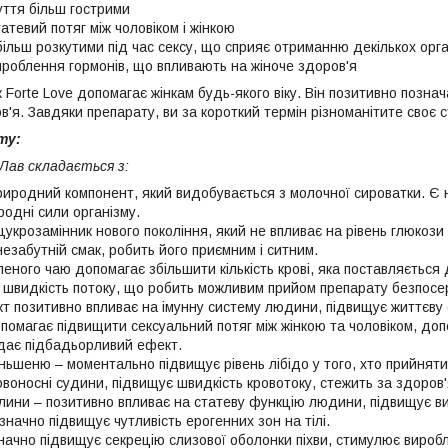
уття більш гострими
атевий потяг між чоловіком і жінкою
більш розкутими під час сексу, що сприяє отриманню декількох орга
роблення гормонів, що впливають на жіноче здоров'я
Forte Love допомагає жінкам будь-якого віку. Він позитивно позначає
ов'я. Завдяки препарату, ви за короткий термін різноманітите своє 
ту:
Лав складається з:
риродний компонент, який видобувається з молочної сироватки. Є 
одні сили організму.
цукрозамінник нового покоління, який не впливає на рівень глюкози
незабутній смак, робить його приємним і ситним.
еного чаю допомагає збільшити кількість крові, яка поставляється д
 швидкість потоку, що робить можливим прийом препарату безпосе
кт позитивно впливає на імунну систему людини, підвищує життєву 
помагає підвищити сексуальний потяг між жінкою та чоловіком, доп
адає підбадьорливий ефект.
ньшеню – моментально підвищує рівень лібідо у того, хто прийня
воносні судини, підвищує швидкість кровотоку, стежить за здоров'
лини – позитивно впливає на статеву функцію людини, підвищує в
н значно підвищує чутливість ерогенних зон на тілі.
 значно підвищує секрецію слизової оболонки піхви, стимулює вироб