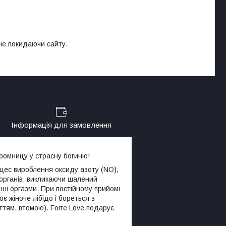
 не покидаючи сайту.
Інформація для замовлення
ромницу у страсну богиню!
роцес вироблення оксиду азоту (NO),
органів, викликаючи шалений
нні оргазми. При постійному прийомі
є жіноче лібідо і бореться з
тям, втомою). Forte Love подарує