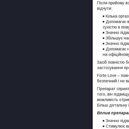
Після прийому в
відчути:
Кілька орга
Допомагає в
сухістю в піхв
Значно підв
Збільшує на
Значно підв
Допомагає н
на офіційному
Засіб повністю б
застосування пре
Forte Love – пов
безпечний і не в
Препарат сприятл
того, він підвищ
можливість отрим
Більш детальну 
Вплив препарат
Значно підв
Стимулює ви