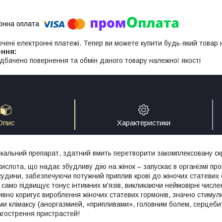
ючені електронні платежі. Тепер ви можете купити будь-який товар
дбачено повернення та обмін даного товару належної якості
Опис
Характеристики
ікальний препарат, здатний вмить перетворити закомплексовану ск
окислота, що надає збудливу дію на жінок – запускає в організмі п
удини, забезпечуючи потужний приплив крові до жіночих статевих 
 само підвищує тонус інтимних м'язів, викликаючи неймовірні числе
ивно коригує вироблення жіночих статевих гормонів, значно стимулю
и клімаксу (аноргазмией, «припливами», головним болем, серцебит
агострення пристрастей!