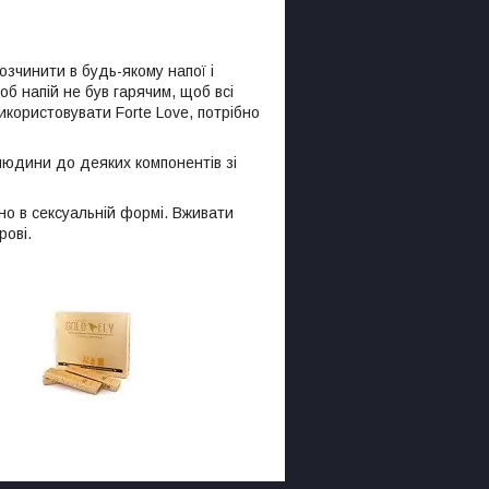
зчинити в будь-якому напої і
б напій не був гарячим, щоб всі
икористовувати Forte Love, потрібно
людини до деяких компонентів зі
но в сексуальній формі. Вживати
рові.