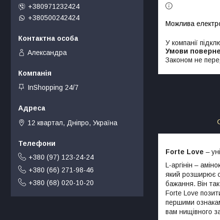
+380971232424
+380500242424
У компанії підкл
Александра
Законом не пере
InShopping 24/7
12 квартал, Дніпро, Україна
Forte Love
– ун
+380 (97) 123-24-24
L-аргінін – амін
+380 (66) 271-98-46
який розширює с
+380 (68) 020-10-20
бажання. Він так
Forte Love позит
першими ознакам
вам нищівного з