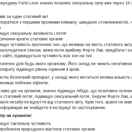
середину Forte Love значно посилює сексуальну силу вже через 10 
змів за один статевий акт
поратися з першими проявами клімаксу: швидкою стомлюваністю, 
у
ищує сексуальну активність і потяг
сичення кров'ю статевих органів
ищує чутливість ерогенних зон, що впливає на якість статевого акт
асолодитися сексом, жінка після прийому Форте Лав, придбати і о
 сайті, підвищується чутливість всіх зон на тілі
езпечно для будь-якого організму. Його склад не чинить негативно
парату підвищує рівень гормонів в крові.
ністю безпечний препарат, у складі якого міститься велика кількіст
икликає побічних ефектів.
иво діє на організм, значно підвищує лібідо, що позитивно познача
ує статевий потяг, підвищує сексуальний потяг. Беручи Форте Лав, 
ати незабутні відчуття від статевого акту. Крім того, краплі не м
інформацію ви знайдете в інструкції по застосуванню.
у на організм:
ищує тактильну чутливість
роблення природного мастила статевих органів