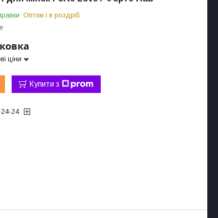
правки
Оптом і в роздріб
ve
аковка
ві ціни
Купити з
-24-24