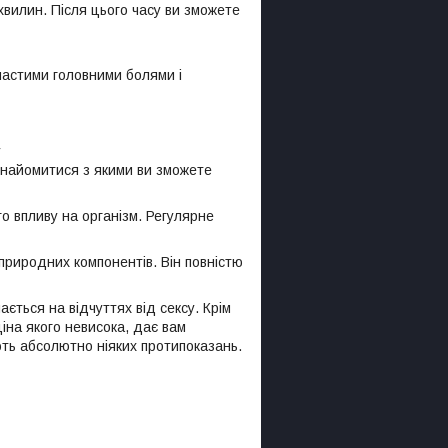
хвилин. Після цього часу ви зможете
частими головними болями і
у
знайомитися з якими ви зможете
го впливу на організм. Регулярне
ь природних компонентів. Він повністю
ється на відчуттях від сексу. Крім
ціна якого невисока, дає вам
ають абсолютно ніяких протипоказань.