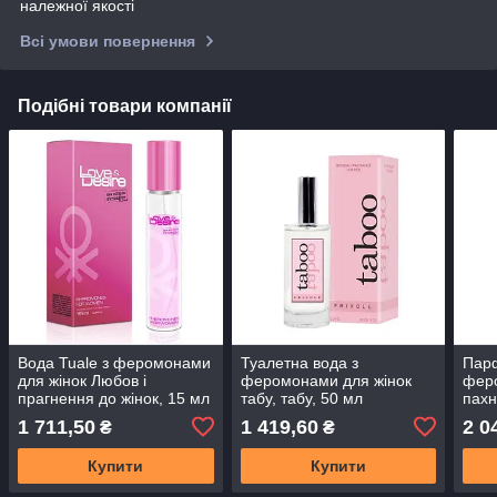
належної якості
Всі умови повернення
Подібні товари компанії
Вода Tuale з феромонами
Туалетна вода з
Пар
для жінок Любов і
феромонами для жінок
фер
прагнення до жінок, 15 мл
табу, табу, 50 мл
пахн
мл
1 711,50
1 419,60
2 0
₴
₴
Купити
Купити