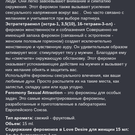
люди. Они легко завоевывают внимание и симпатию
окружения. Этот феромон также вызывает усиление
сексуального напряжения вокруг вас . Оно часто связано с
желанием и учитывается при выборе партнера.
Эстратетраенол (эстра-1, 3,5(10), 16-тетраен-3-ол)
-
феромон женственности и соблазнения Совершенно не
имеющий запаха феромон (связанный с эстрогеном -
женским половым гормоном) создает исключительно
женственную и чувственную ауру. Он удивительным образом
активирует мозг: стимулирует тягу у мужчин . Благодаря ему
вы «смягчите» окружающую обстановку. Этот феромон
оказывает успокаивающее действие на мужчин и вызывает у
них желание обнять и защитить вас.
Используйте феромоны сексуального влечения, как ваши
любимые духи. Просто распылите их на такие места, как
запястья, складку шеи или куда угодно.
Feromony Sexual Attraction
– это феромоны для особых
задач. Это самые концентрированные феромоны,
разработанные и приготовленные в лабораториях
Европейского Союза.
Тип аромата:
свежий - фруктовый.
Обьем:
15 ml.
Содержание феромонов в Love Desire для женщин 15 мл:
Альфа Андростенол: 1 мг