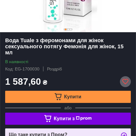
Вода Tuale з феромонами для жінок
сексуального потягу Фемонія для жінок, 15
мл
В наявності
Код: EG-1700030
Роздріб
1 587,60
₴
Купити
або
Купити з
Що таке купити з Пром?