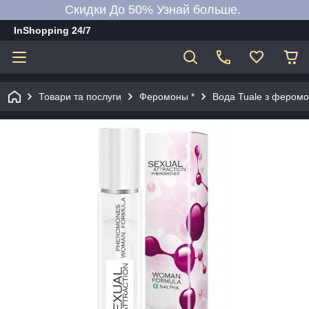
Скидки До 50% Узнай больше.
InShopping 24/7
Товари та послуги
Феромоны *
Вода Tuale з феромо