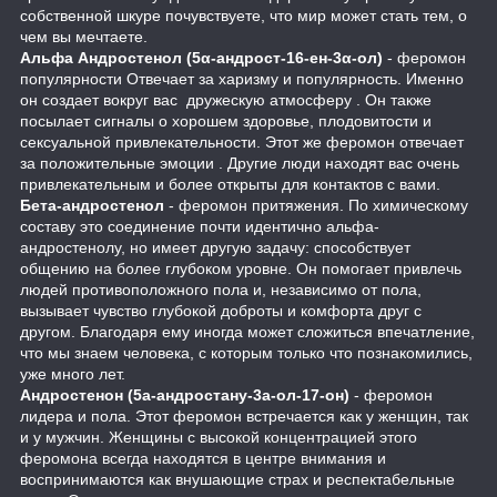
собственной шкуре почувствуете, что мир может стать тем, о
чем вы мечтаете.
Альфа Андростенол (5α-андрост-16-ен-3α-ол)
- феромон
популярности Отвечает за харизму и популярность. Именно
он создает вокруг вас дружескую атмосферу . Он также
посылает сигналы о хорошем здоровье, плодовитости и
сексуальной привлекательности. Этот же феромон отвечает
за положительные эмоции . Другие люди находят вас очень
привлекательным и более открыты для контактов с вами.
Бета-андростенол
- феромон притяжения. По химическому
составу это соединение почти идентично альфа-
андростенолу, но имеет другую задачу: способствует
общению на более глубоком уровне. Он помогает привлечь
людей противоположного пола и, независимо от пола,
вызывает чувство глубокой доброты и комфорта друг с
другом. Благодаря ему иногда может сложиться впечатление,
что мы знаем человека, с которым только что познакомились,
уже много лет.
Андростенон (5а-андростану-3а-ол-17-он)
- феромон
лидера и пола. Этот феромон встречается как у женщин, так
и у мужчин. Женщины с высокой концентрацией этого
феромона всегда находятся в центре внимания и
воспринимаются как внушающие страх и респектабельные