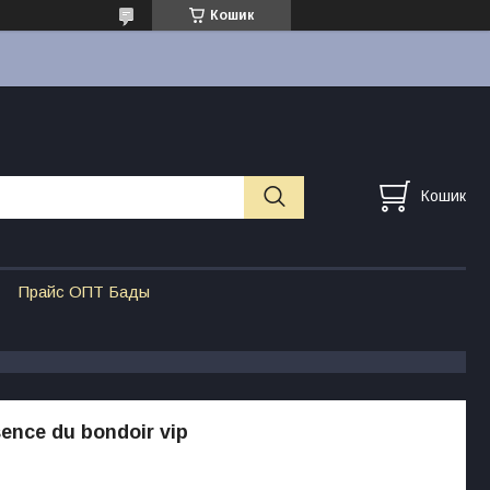
Кошик
Кошик
Прайс ОПТ Бады
ence du bondoir vip