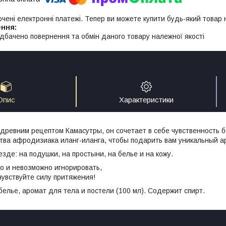
ючені електронні платежі. Тепер ви можете купити будь-який товар
дбачено повернення та обмін даного товару належної якості
Опис
Характеристики
ревним рецептом Камасутры, он сочетает в себе чувственность б
тва афродизиака иланг-иланга, чтобы подарить вам уникальный а
езде: на подушки, на простыни, на белье и на кожу.
о и невозможно игнорировать,
чувствуйте силу притяжения!
белье, аромат для тела и постели (100 мл). Содержит спирт.