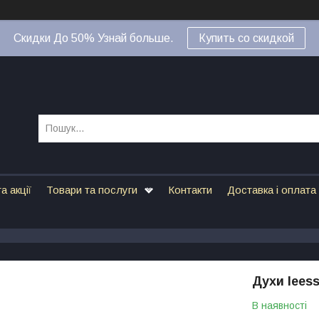
Скидки До 50% Узнай больше.
Купить со скидкой
а акції
Товари та послуги
Контакти
Доставка і оплата
Духи leess
В наявності