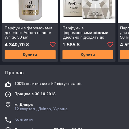
Парфуми з феромонами
Парфуми з
Пар
для жінок Aurora et amor
феромоновими жінками
для 
White, 50 мл
ідеально підходять до
50 м
феростронга 50мл
4 340,70
1 585
4 5
₴
₴
Купити
Купити
Про нас
100% позитивних з 52 відгуків за рік
Працює з 30.10.2018
м. Дніпро
12 квартал , Дніпро, Україна
Контакти