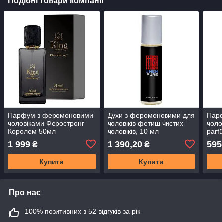
Подібні товари компанії
Парфум з феромоновими
Духи з феромоновими для
Пар
чоловіками Феростронг
чоловіків фетиш чистих
чоло
Королем 50мл
чоловіків, 10 мл
parf
чоло
1 999
1 390,20
595
₴
₴
Купити
Купити
Про нас
100% позитивних з 52 відгуків за рік