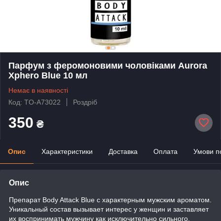
Парфум з феромоновими чоловіками Aurora
Xphero Blue 10 мл
Немає в наявності
Код: TO-A73022
Роздріб
350
₴
Опис
Характеристики
Доставка
Оплата
Умови п
Опис
Препарат Body Attack Blue с характерным мужским ароматом.
Уникальный состав вызывает интерес у женщин и заставляет
их воспринимать мужчину как исключительно сильного,