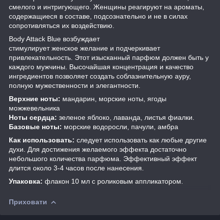
смелого и интригующего. Женщины реагируют на ароматы,
содержащиеся в составе, подсознательно и не в силах
сопротивляться их воздействию.
Body Attack Blue возбуждает
стимулирует женское желание и подчеркивает
привлекательность. Этот изысканный парфюм должен быть у
каждого мужчины. Высочайшая концентрация и качество
ингредиентов позволяет создать соблазнительную ауру,
полную мужественности и элегантности.
Верхние ноты:
мандарин, морские ноты, ягоды
можжевельника
Ноты сердца:
зеленое яблоко, лаванда, листья фиалки.
Базовые ноты:
морские водоросли, пачули, амбра
Как использовать:
следует использовать как любые другие
духи. Для достижения желаемого эффекта достаточно
небольшого количества парфюма. Эффективный эффект
длится около 3-4 часов после нанесения.
Упаковка:
флакон 10 мл с роликовым аппликатором.
Приховати