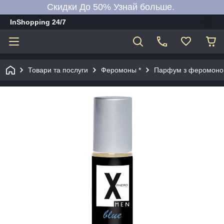
Скидки До 50% Узнай больше.
InShopping 24/7
Товари та послуги
Феромоны *
Парфум з феромонови