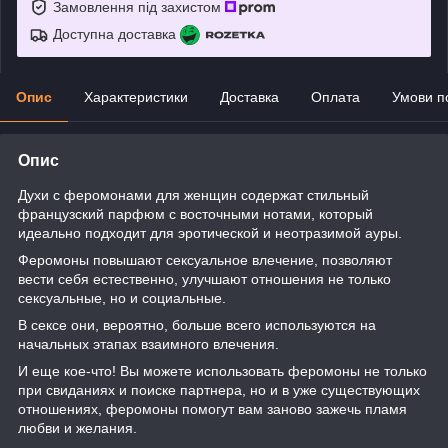
Замовлення під захистом
Доступна доставка
Опис
Характеристики
Доставка
Оплата
Умови п
Опис
Духи с феромонами для женщин содержат стильный
французский парфюм с восточными нотами, который
идеально подходит для эротической и неотразимой ауры.
Феромоны повышают сексуальное влечение, позволяют
вести себя естественно, улучшают отношения не только
сексуальные, но и социальные.
В сексе они, вероятно, больше всего используются на
начальных этапах взаимного влечения.
И еще кое-что! Вы можете использовать феромоны не только
при свиданиях и поиске партнера, но и в уже существующих
отношениях, феромоны помогут вам заново зажечь пламя
любви и желания.