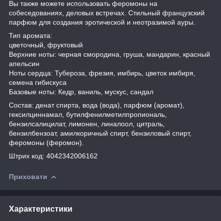
Вы также можете использовать феромоны на
собеседованиях, деловых встречах. Стильный французский
парфюм для создания эротической и неотразимой ауры.
Тип аромата:
цветочный, фруктовый
Верхние ноты: черная смородина, груша, мандарин, красный
апельсин
Ноты сердца: Тубероза, фрезия, имбирь, цветок имбиря,
семена гибискуса
Базовые ноты: Кедр, ваниль, мускус, сандал
Состав: денат спирта, вода (вода), парфюм (аромат),
гексилциннамал, бутилфенилметилпропиональ,
бензилсалицилат, лимонен, линалоол, цитраль,
бензилбензоат, амилкоричный спирт, бензиловый спирт,
феромоны (феромон).
Штрих код: 4042342006162
Приховати
Характеристики