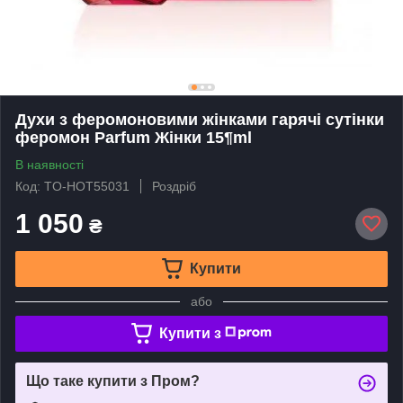
Духи з феромоновими жінками гарячі сутінки
феромон Parfum Жінки 15¶ml
В наявності
Код: TO-HOT55031
Роздріб
1 050
₴
Купити
або
Купити з
Що таке купити з Пром?