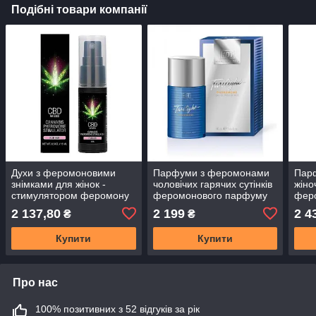
Подібні товари компанії
Духи з феромоновими
Парфуми з феромонами
Пар
знімками для жінок -
чоловічих гарячих сутінків
жіно
стимулятором феромону
феромонового парфуму
фер
CBD для неї, 15 мл
чоловіки 50 мл
2 137,80
2 199
2 4
₴
₴
Купити
Купити
Про нас
100% позитивних з 52 відгуків за рік