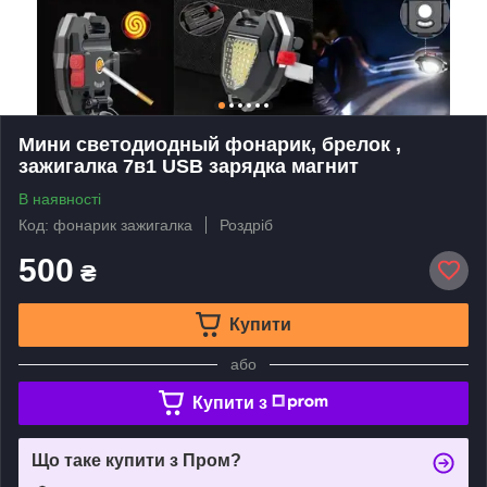
Мини светодиодный фонарик, брелок ,
зажигалка 7в1 USB зарядка магнит
В наявності
Код: фонарик зажигалка
Роздріб
500
₴
Купити
або
Купити з
Що таке купити з Пром?