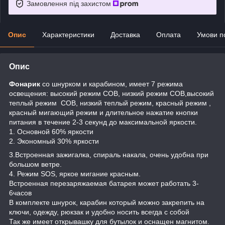
Замовлення під захистом
Опис
Характеристики
Доставка
Оплата
Умови п
Опис
Фонарик
со шнурком и карабином, имеет 7 режима
освещения: высокий режим COB, низкий режим COB,высокий
теплый режим COB, низкий теплый режим, красный режим ,
красный мигающий режим и длительное нажатие кнопки
питания в течение 2-3 секунд до максимальной яркости.
1. Основной 60% яркости
2. Экономный 30% яркости
3.Встроенная зажигалка, спираль накала, очень удобна при
большом ветре.
4. Режим SOS, яркое мигание красным.
Встроенная перезаряжаемая батарея может работать 3-
6часов
В комплекте шнурок, карабин который можно закрепить на
ключи, одежду, рюкзак и удобно носить всегда с собой
Так же имеет открывашку для бутылок и оснащен магнитом.