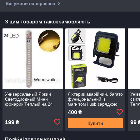
Всі умови повернення
З цим товаром також замовляють
Универсальный Яркий
Ліхтарик аварійний, багато
Унів
Светодиодный Мини
функціональний із
світ
фонарик Тёплый на 24
магнітом і usb зарядкою
Тепл
диода, USB лампа,
USB-
400
₴
брелок, LED светильник,
світ
ночник
199
99
₴
Купити
Подібні товари компанії