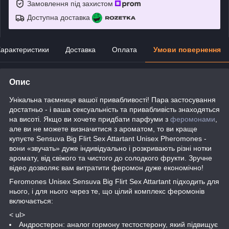
Замовлення під захистом
Доступна доставка
арактеристики
Доставка
Оплата
Умови повернення
Опис
Унікальна таємниця вашої привабливості! Пара застосування
достатньо - і ваша сексуальність та привабливість знаходяться
на висоті. Якщо ви хочете придбати парфуми з
феромонами
,
але ви не можете визначитися з ароматом, то ви краще
купуєте Sensuva Big Flirt Sex Attartant Unisex Pheromones -
вони «звучать» дуже індивідуально і розкривають різні нотки
аромату, від свіжого та чистого до солодкого фрукти. Зручне
відео дозволяє вам витратити феромон дуже економічно!
Feromones Unisex Sensuva Big Flirt Sex Attartant підходить для
нього, і для нього через те, що цілий комплекс феромонів
включається:
< ul>
Андростерон: аналог гормону тестостерону, який підвищує