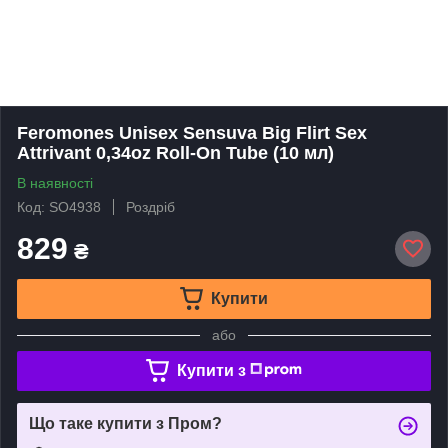
Feromones Unisex Sensuva Big Flirt Sex
Attrivant 0,34oz Roll-On Tube (10 мл)
В наявності
Код: SO4938
Роздріб
829
₴
Купити
або
Купити з
Що таке купити з Пром?