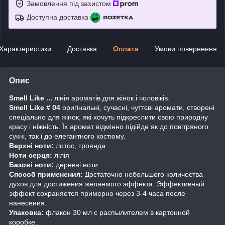
Замовлення під захистом
Доступна доставка
Характеристики
Доставка
Оплата
Умови повернення
Опис
Smell Like ...
лінія ароматів для жінок і чоловіків.
Smell Like # 04
оригінальні, сучасні, чуттєві аромати, створені
спеціально для жінок, які хочуть підкреслити свою природну
красу і ніжність. Їх аромат відмінно підійде як до повітряного
сукні, так і до елегантного костюму.
Верхні ноти:
лотос, троянда
Ноти серця:
лілія
Базові ноти:
деревні ноти
Способ применения:
Достаточно небольшого количества
духов для достижения желаемого эффекта. Эффективный
эффект сохраняется примерно через 3-4 часа после
нанесения.
Упаковка:
флакон 30 мл с распылителем в картонной
коробке.