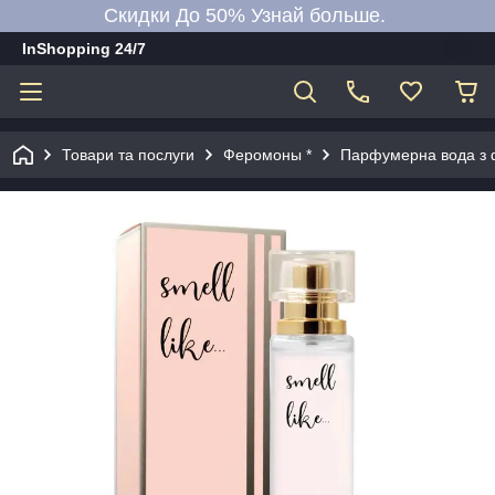
Скидки До 50% Узнай больше.
InShopping 24/7
Товари та послуги
Феромоны *
Парфумерна вода з ф