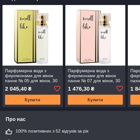
Парфумерна вода з
Парфумерна вода з
Пар
феромонами для жінок
феромонами для жінок
фер
пахне № 05 для жінок, 30
пахне № 07 для жінок, 30
пахн
мл
мл
мл
2 045,40
1 476,30
1 8
₴
₴
Купити
Купити
Про нас
100% позитивних з 52 відгуків за рік