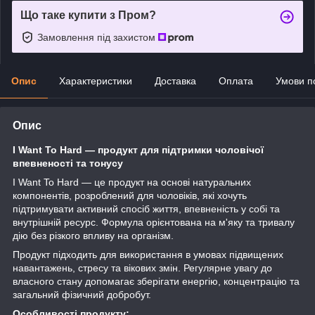
Що таке купити з Пром?
Замовлення під захистом
Опис
Характеристики
Доставка
Оплата
Умови п
Опис
I Want To Hard — продукт для підтримки чоловічої
впевненості та тонусу
I Want To Hard — це продукт на основі натуральних
компонентів, розроблений для чоловіків, які хочуть
підтримувати активний спосіб життя, впевненість у собі та
внутрішній ресурс. Формула орієнтована на м'яку та тривалу
дію без різкого впливу на організм.
Продукт підходить для використання в умовах підвищених
навантажень, стресу та вікових змін. Регулярне увагу до
власного стану допомагає зберігати енергію, концентрацію та
загальний фізичний добробут.
Особливості продукту: