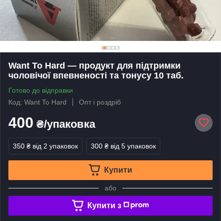
Want To Hard — продукт для підтримки
чоловічої впевненості та тонусу 10 таб.
Готово до відправки
Код: Want To Hard
Опт і роздріб
400
₴/упаковка
350 ₴
від 2 упаковок
300 ₴
від 5 упаковок
Купити
або
Купити з