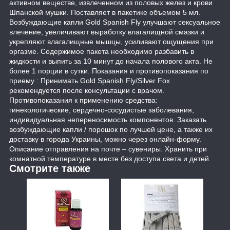
активном веществе, извлеченном из половых желез и крови
Шпанской мушки. Поставляет в пакетике объемом 5 мл.
Возбуждающие капли Gold Spanish Fly улучшают сексуальное
влечение, увеличивают выработку влагалищной смазки и
укрепляют влагалищные мышцы, усиливают ощущения при
оргазме. Содержимое пакета необходимо разбавить в
жидкости и выпить за 10 минут до начала полового акта. Не
более 1 порции в сутки. Показания и противопоказания по
приему : Принимать Gold Spanish Fly/Silver Fox
рекомендуется после консультации с врачом.
Противопоказания к применению средства:
гинекологические, сердечно-сосудистые заболевания,
индивидуальная непереносимость компонентов. Заказать
возбуждающие капли / порошок по лучшей цене, а также их
доставку в города Украины, можно через онлайн-форму.
Описание отправления на почте – сувениры. Хранить при
комнатной температуре в месте без доступа света и детей.
Смотрите также