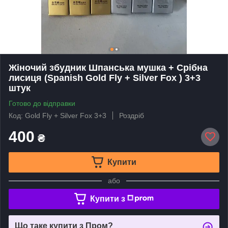
Жіночий збудник Шпанська мушка + Срібна
лисиця (Spanish Gold Fly + Silver Fox ) 3+3
штук
Готово до відправки
Код: Gold Fly + Silver Fox 3+3
Роздріб
400
₴
Купити
або
Купити з
Що таке купити з Пром?