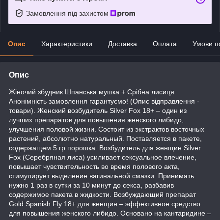
Замовлення під захистом
Опис
Характеристики
Доставка
Оплата
Умови п
Опис
Жіночий збудник Шпанська мушка + Срібна лисиця
Анонімність замовлення гарантуємо! (Опис відправлення -
товари). Женский возбудитель Silver Fox 18+ – один из
лучших препаратов для повышения женского либидо,
улучшения половой жизни. Состоит из экстрактов восточных
растений, абсолютно натуральный. Поставляется в пакете,
содержащем 5 гр порошка. Возбудитель для женщин Silver
Fox (Серебряная лиса) усиливает сексуальное влечение,
повышает чувствительность во время полового акта,
стимулирует выделение вагинальной смазки. Принимать
нужно 1 раз в сутки за 10 минут до секса, разбавив
содержимое пакета в жидкости. Возбуждающий препарат
Gold Spanish Fly 18+ для женщин – эффективное средство
для повышения женского либидо. Основано на кантаридине –