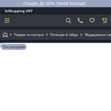
Скидки До 50% Узнай больше.
InShopping 24/7
Товари та послуги
Потенція й лібідо
Збуджувальні пр
Топ продажів