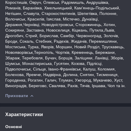
Коростишів, Овруч, Олевськ, Радомишль, Андрушівка,
Романів, Баранівка, Хмельницький, Кам'янець-Подільський,
Нетішин, Славута, Старокостянтинів, Шепетівка, Полонне,
Волочиськ, Красилів, Ізяслав, Містечко, Дунаївці,
Деражня,Чернівці, Новодністровськ, Сторожинець, Хотин,
Сокиряни, Заставна, Новоселиця, Кіцмань, Путила,Львів,
Дрогобич, Стрий, Борислав, Самбір, Червоноград, Золочів,
Броди, Сокаль, Стебник, Радехів, Жидачів, Перемишляни,
Мостиська, Турка, Яворів, Моршин, Новий Розділ, Трускавець,
Новояворівськ,Тернопіль, Чортків, Кременець, Бережани,
Збараж, Теребовля, Бучач, Борщів, Заліщики, Ланівці, Зборів,
Шумськ, Монастириська, Гусятин, Козова, Підлісці,
Підволочиськ, Сільце, Івано-Франківськ, Калуш, Коломия,
Болехова, Яремче, Надвірна, Долина, Снятин, Тисмениця,
Городенка, Рогатин, Галич, Тлумач, Ужгород, Мукачево, Хуст,
Виноградів, Берегово, Свалява, Рахів, Тячів, Іршава, Чоп та ін.
Приховати
Характеристики
Основні