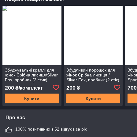
Збуджувальні краплі для
Збудливий порошок для
Збуд
жінок Срібна лисиця/Silver
жінок Срібна лисиця /
жіно
Fox, пробник (2 стик)
Silver Fox, пробник (2 стік)
Span
упак
200
200
700
₴/комплект
₴
Купити
Купити
Про нас
100% позитивних з 52 відгуків за рік