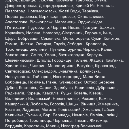
Дніпропетровськ, Дніпродзержинськ, Кривий Ріг, Нікополь,
Павлоград, Новомосковськ, Жовті Води, Тернівка,
Першотравенськ, Верхньодніпровськ, Синельникове,
Апостолове, Вільногірськ, Марганець, Орджонікідзе,
П'ятихатки, Підгородне, Чернігів, Ніжин, Прилуки, Бахмач,
Корюківка, Носівка, Новгород-Сіверський, Городня, Ічня,
Щорс, Бобровиця, Семенівка, Мена, Борзна, Суми, Конотоп,
Ромни, Шостка, Охтирка, Глухів, Лебедин, Кролевець,
Тростянець, Білопілля, Путивль, Буринь, Черкаси, Канів,
Золотоноша, Сміла, Умань, Звенигородка, Корсунь-
Шевченківський, Шпола, Городище, Тальне, Жашків, Кам'янка,
Христинівка, Чигирин, Монастирище, Ватутіне, Кіровоград,
Світловодськ, Олександрія, Знам'янка, Долинська,
Новоукраїнка, Гайворон, Новомиргород, Мала Виска,
Бобринець, Помічна, Рівне, Кузнецовськ, Острог, Березне,
Дубно, Костопіль, Сарни, Здолбунів, Радивилів, Дубровиця,
Радивилів, Корець, Квасилів, Луцьк, Ковель, Ківерці,
Володимир-Волинський, Нововолинськ, Рожище, Камінь-
Каширський, Любомль, Горохів, Шацьк, Вінниця, Жмеринка,
Козятин, Ладижин, Могилів-Подільський, Хмільник, Гайсин,
Калинівка, Тульчин, Бар, Бершадь, Немирів, Ямпіль, Іллінці,
Погребище, Тростянець, Черневцы, Гнівань,Житомир,
Бердичів, Коростень, Малин, Новоград-Волинський,