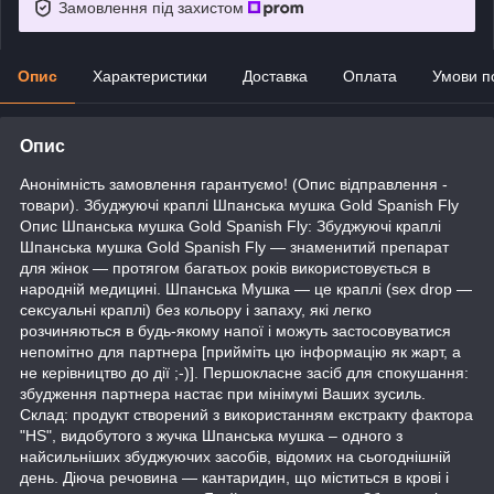
Замовлення під захистом
Опис
Характеристики
Доставка
Оплата
Умови п
Опис
Анонімність замовлення гарантуємо! (Опис відправлення -
товари). Збуджуючі краплі Шпанська мушка Gold Spanish Fly
Опис Шпанська мушка Gold Spanish Fly: Збуджуючі краплі
Шпанська мушка Gold Spanish Fly ― знаменитий препарат
для жінок ― протягом багатьох років використовується в
народній медицині. Шпанська Мушка ― це краплі (sex drop ―
сексуальні краплі) без кольору і запаху, які легко
розчиняються в будь-якому напої і можуть застосовуватися
непомітно для партнера [прийміть цю інформацію як жарт, а
не керівництво до дії ;-)]. Першокласне засіб для спокушання:
збудження партнера настає при мінімумі Ваших зусиль.
Склад: продукт створений з використанням екстракту фактора
"HS", видобутого з жучка Шпанська мушка – одного з
найсильніших збуджуючих засобів, відомих на сьогоднішній
день. Діюча речовина ― кантаридин, що міститься в крові і