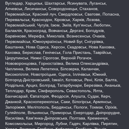
Вугледар, Харцизьк, Шахтарськ, Ясинувата, Луганськ,
Алчевськ, Лисичанськ, Сєвєродонецьк, Стаханов,
Первомайськ, Красний луч, Свердловськ, Сватове, Попасна,
Перевальськ, Краснодон, Кіровськ, Харків, Лозова,
Первомайський, Чугуїв, Ізюм, Зміїв, Куп'янськ, Люботин,
Балаклія, Красноград, Вовчанськ, Дергачі, Богодухів,
Барвінкове, Мерефа, Миколаїв, Вознесенськ, Очаків,
Первомайськ, Южноукраїнськ, Новий Буг, Снігурівка,
Баштанка, Нова Одеса, Херсон, Скадовськ, Нова Каховка,
Каховка, Берислав, Генічеськ, Гола Пристань, Таврійськ,
Цюрупинськ, Нижні Сірогози, Верхній Рогачок,
Нововоронцовка, Горностаївка, Велика Олександрівка,
Чаплинка, Велика Лепетиха, Білозерка, Каланчак,
Високопілля, Новотроїцьке, Одеса, Іллічівськ, Южний,
Білгород-Дністровський, Ізмаїл, Котовськ, Рені, Кілія, Балта,
Роздільна, Арциз, Болград, Татарбунари, Березівка, Ананьєв,
Теплодар, Крим, Сімферополь, Севастополь, Ялта,
Бахчисарай, Євпаторія, Феодосія, Алушта, Судак, Керч,
Джанкой, Красноперекопськ, Саки, Білогірськ, Армянськ,
Запоріжжя, Мелітополь, Бердянськ, Пологи, Токмак, Оріхів,
Гуляйполе, Вільнянськ, Приморськ, Енергодар, Дніпрорудне,
Василівка, Кам'янка-Дніпровська, Полтава, Кременчук,
Комсомольськ, Миргород, Лубни, Гадяч, Карлівка, Пирятин,
Хорол, Лохвиця, Глобине, Кобеляки, Гребінка, Зіньків,