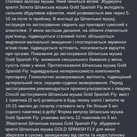
статевих залозах мушки. Який чиниться вплив: Збуджуючі
краплі Золота Шпанська мушка Gold Spanish Fly володіють
сильним збудливим ефектом, який розвивається вже через 5-
10 хв після їх прийому. В анотації до Шпанської мушці,
інструкція по застосуванню свідчить що препарат сумісний з
алкоголем. У жінок частішає дихання, на обличчі з'являється
рум'янець, підвищується статевий потяг, збільшується
виділення вагінальної змащення і спостерігається звуження
м'язів піхви, підвищується чуттєвість, посилюються відчуття
при оргазмі. Показання до застосування Шпанська мушка
Gold Spanish Fly: зниження сексуального бажання у жінок,
сухість піхви у жінок. Протипоказання Шпанська мушка Gold
Spanish Fly: індивідуальна непереносимість компонентів
препарату. Гінекологічні захворювання, вагітність, підвищений
артеріальний тиск, серцево-судинні захворювання. Перед
застосуванням рекомендується проконсультуватися з лікарем.
Спосіб застосування Шпанська мушка Gold Spanish Fly: вміст
1 пакетика (5 мл) розмішати в будь-якому напої і випити за
10-15 хвилин до початку статевого акту. Не більше 5 мл
(одного пакетика) в добу! Форма випуску Шпанська мушка
Gold Spanish Fly: упаковка містить 12 пакетиків по 5 мл.
Зберігання Шпанська мушка Gold Spanish Fly: збуджуючі
краплі Шпанська мушка GOLD SPANISH FLY для жінок
зберігати в сухому, захищеному від світла та недоступному