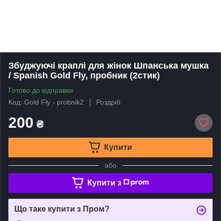
Збуджуючі краплі для жінок Шпанська мушка
/ Spanish Gold Fly, пробник (2стик)
Готово до відправки
Код: Gold Fly - probnik2
Роздріб
200
₴
Купити
або
Купити з
Що таке купити з Пром?