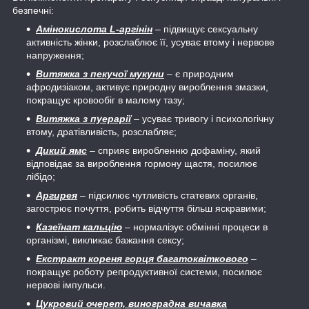
безпечні:
Амінокислота L-аргінін
– підвищує сексуальну
активність жінки, розслаблює її, усуває втому і нервове
напруження;
Витяжка з пекучої мукуни
– є природним
афродизіаком, активує природну вироблення змазки,
покращує кровообіг в малому тазу;
Витяжка з пуерарії
– усуває тривогу і психологічну
втому, дратівливість, розслабляє;
Дикий ямс
– сприяє виробленню дофаміну, який
відповідає за вироблення гормону щастя, посилює
лібідо;
Аргирея
– підсилює чутливість статевих органів,
загострює почуття, робить відчуття більш яскравими;
Казеїнат кальцію
– нормалізує обмінні процеси в
організмі, викликає бажання сексу;
Екстракт кореня горця багатоквіткового
–
покращує роботу репродуктивної системи, посилює
нервові імпульси.
Цукровий очерет, виноградна вичавка