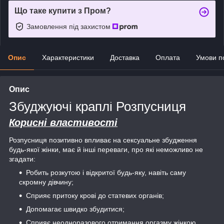
Що таке купити з Пром?
Замовлення під захистом
Опис
Характеристики
Доставка
Оплата
Умови п
Опис
Збуджуючі краплі Розпусниця
Корисні властивості
Розпусниця позитивно впливає на сексуальне збудження
будь-якої жінки, має й інші переваги, про які неможливо не
згадати:
Робить розкутою і відкритої будь-яку, навіть саму
скромну дівчину;
Сприяє притоку крові до статевих органів;
Допомагає швидко збудитися;
Сприяє неодноразового отримання оргазму жінкою,