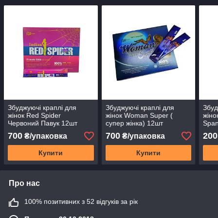
Збуджуючі краплі для
Збуджуючі краплі для
Збуд
жінок Red Spider
жінок Woman Super (
жіно
Червоний Павук 12шт
супер жінка) 12шт
Span
(2ст
700
700
200
₴/упаковка
₴/упаковка
Купити
Купити
Про нас
100% позитивних з 52 відгуків за рік